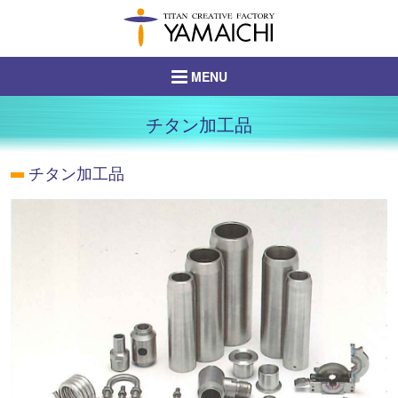
ヘ
ペ
ヘ
ッ
ー
ッ
ダ
ジ
ダ
メ
MENU
ー
の
ー
ニ
へ
先
の
ュ
山一製作所
移
頭
始
チタン加工品
ー
について
動
で
ま
の
し
す
り
チタン加工品
本
始
製品案内
ま
で
文
ま
す
す
の
り
材料販売
メ
始
で
ニ
ま
す
設備紹介
ュ
り
ー
で
ゴム事業
へ
す
移
ITソリューション
動
事業
し