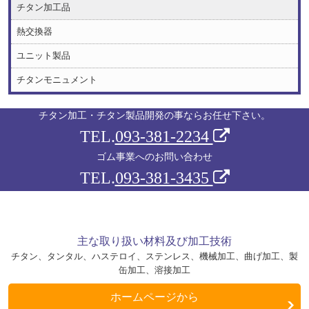
ブロワー
チタン加工品
ボールバルブ
熱交換器
ユニット製品
タンクボールバルブ
チタンモニュメント
真空チャンバー
ジャケット式タンク
チタン加工・チタン製品開発の事ならお任せ下さい。
排気二重管（船舶用）
TEL.
093-381-2234
ゴム事業へのお問い合わせ
排気二重管（小型船)
TEL.
093-381-3435
タンクローリー
攪拌羽根
スクリューフィーダー
主な取り扱い材料及び加工技術
チタン、タンタル、ハステロイ、ステンレス、機械加工、曲げ加工、製
シュート
缶加工、溶接加工
ダンパー
ホームページから