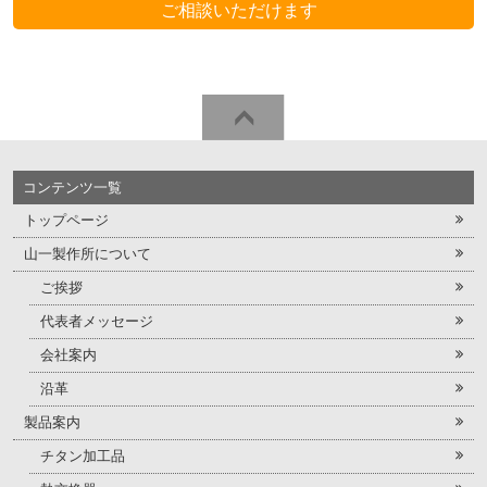
クロス型マグネットフィルター
ご相談いただけます
球形タンク
ＤＨ抽出機
本
プレートフィンクーラー（1）
文
フ
の
プレートフィンクーラー（2）
ッ
終
コンテンツ一覧
コルゲート管式熱交換器
タ
わ
トップページ
ー
り
シェル＆チューブ式熱交換器
山一製作所について
の
で
充填塔
始
ご挨拶
す
ま
代表者メッセージ
シェル＆チューブ式熱交換器（温調器）
り
会社案内
シェル＆チューブ式熱交換器（凝縮器）
で
沿革
す
再熱器
製品案内
チタン加工品