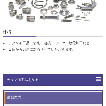
ま
採用情報
す
本
お問合せ
文
へ
仕様
移
動
チタン加工品（切削、溶接、ワイヤー放電加工など）
し
１個から迅速に対応させていただきます。
ま
す
チタン加工品を見る
チタン加工品
製品案内
インペラー