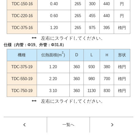
TDC-150-16
0.40
265
300
440
円
TDC-220-16
0.60
265
455
440
円
TDC-375-16
1.20
265
975
395
楕円
仕様（内管：Φ19、外管：Φ31.8）
2
機種
伝熱面積(m
)
D
L
Ｈ
形状
TDC-375-19
1.20
360
930
380
楕円
TDC-550-19
2.20
360
980
700
楕円
TDC-750-19
3.10
360
1130
830
楕円
一覧へ