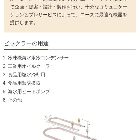
ま
て企画・提案・設計・製作を行い、十分なコミュニケー
採用情報
す
ションとプレサービスによって、ニーズに最適な機器を
本
お問合せ
提供します。
文
へ
ビックラーの用途
移
動
冷凍機海水水冷コンデンサー
し
工業用オイルクーラー
ま
食品用塩水冷却用
す
食品用熱交換器
海水用ヒートポンプ
その他