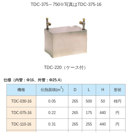
TDC-375～750※写真はTDC-375-16
TDC-220（ケース付）
仕様（内管：Φ16、外管：Φ25.4）
2
機種
伝熱面積(m
)
D
L
H
形状
TDC-030-16
0.05
265
500
50
楕円
TDC-075-16
0.22
265
175
440
円
TDC-110-16
0.31
265
255
440
円