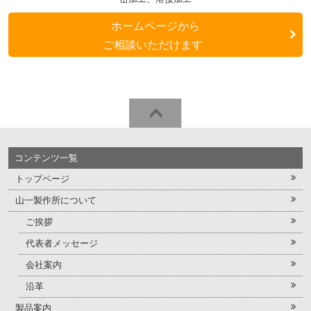
ホームページから
ご相談いただけます
本
文
フ
の
ッ
終
コンテンツ一覧
タ
わ
トップページ
ー
り
山一製作所について
の
で
始
ご挨拶
す
ま
代表者メッセージ
り
会社案内
で
沿革
す
製品案内