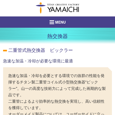
ヘ
ペ
ヘ
ッ
ー
ッ
ダ
ジ
ダ
メ
MENU
ー
の
ー
ニ
へ
先
の
ュ
山一製作所
移
頭
始
熱交換器
ー
について
動
で
ま
の
し
す
り
二重管式熱交換器 ビックラー
本
始
製品案内
ま
で
文
ま
す
す
急速な加温・冷却が必要な環境に最適
の
り
材料販売
メ
始
で
ニ
急速な加温・冷却を必要とする環境での抜群の性能を発
ま
す
設備紹介
ュ
揮するチタン製二重管コイル式小型熱交換器“ビック
り
ー
ラー”。山一の高度な技術力によって完成した画期的な製
で
ゴム事業
へ
品です。
す
移
二重管によるより効率的な熱交換を実現し、高い信頼性
ITソリューション
動
を獲得しています。
事業
し
オーダーメイド製品については、ユーザーサイドに立っ