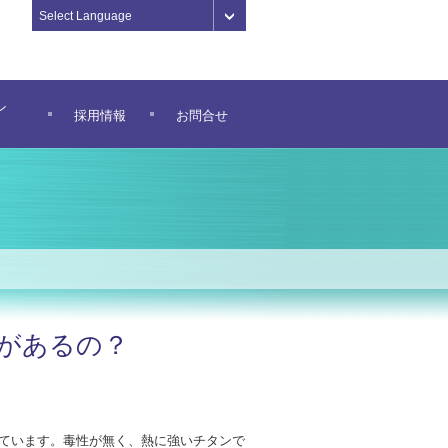
Select Language
for English
中文版
ン
採用情報
お問合せ
があるの？
ています。毒性が無く、熱に強いチタンで