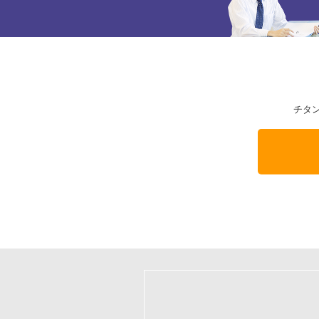
チタ
本
文
の
フ
終
ッ
わ
タ
り
ー
で
の