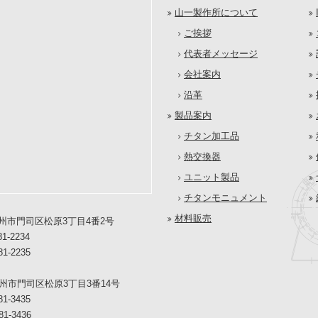
山一製作所について
ご挨拶
代表者メッセージ
会社案内
沿革
製品案内
チタン加工品
熱交換器
ユニット製品
チタンモニュメント
材料販売
州市門司区松原3丁目4番2号
81-2234
81-2235
州市門司区松原3丁目3番14号
81-3435
81-3436