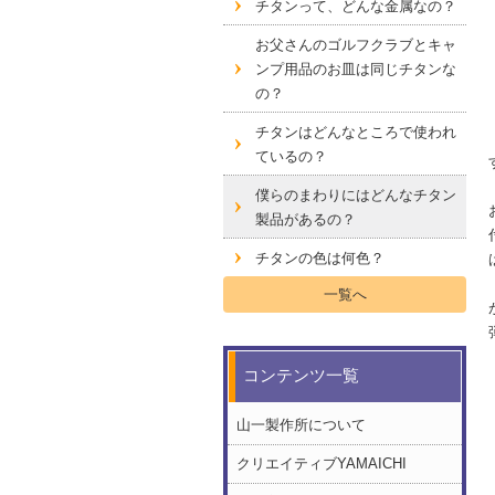
本
り
チタンって、どんな金属なの？
文
で
お父さんのゴルフクラブとキャ
へ
す
ンプ用品のお皿は同じチタンな
移
の？
動
し
チタンはどんなところで使われ
ま
ているの？
す
僕らのまわりにはどんなチタン
製品があるの？
チタンの色は何色？
一覧へ
コンテンツ一覧
山一製作所について
クリエイティブYAMAICHI