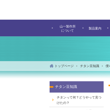
ヘ
ペ
ヘ
ッ
ー
ッ
ダ
ジ
ダ
ー
の
ー
メ
へ
先
の
山一製作所
ニ
製品案内
移
頭
始
について
ュ
動
で
ま
ー
し
す
り
の
ま
で
始
す
す
ま
メ
り
ニ
で
トップページ
チタン豆知識
僕
ュ
す
ー
へ
移
本
チタン豆知識
動
文
し
の
チタンって何？どうやって見つ
ま
始
けたの？
す
ま